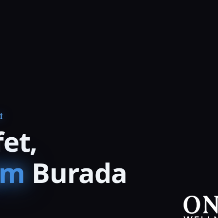
I
et,
am
Burada