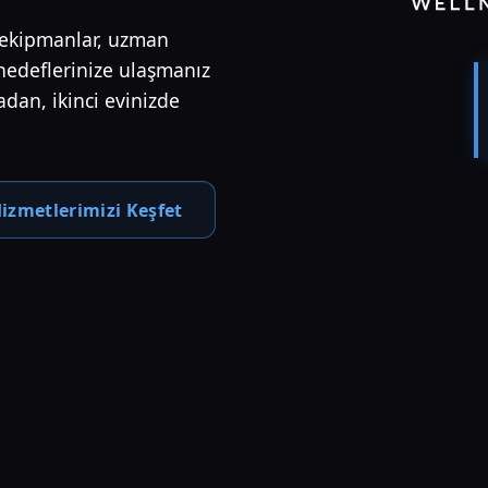
l ekipmanlar, uzman
hedeflerinize ulaşmanız
adan, ikinci evinizde
izmetlerimizi Keşfet